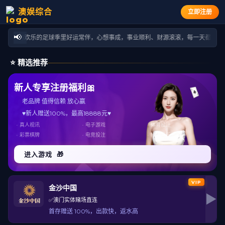
澳娱综合
立即注册
📢
充满热血与欢乐的足球季里好运常伴，心想事成，事业顺利、财源滚滚，每一天都充满
⭐ 精选推荐
新人专享注册福利🎀
老品牌 值得信赖 放心赢
♥️新人赠送100%，最高18888元♥️
·
真人视讯
·
电子游戏
·
体育投注
·
彩票棋牌
·
电竞投注
·
捕鱼娱乐
进入游戏
🎁
VIP
金沙中国
▶
✅澳门实体赌场直连
首存赠送 100%，出款快，返水高